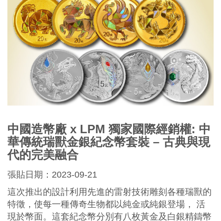
中國造幣廠 x LPM 獨家國際經銷權: 中
華傳統瑞獸金銀紀念幣套裝 – 古典與現
代的完美融合
張貼日期：2023-09-21
這次推出的設計利用先進的雷射技術雕刻各種瑞獸的
特徵，使每一種傳奇生物都以純金或純銀登場， 活
現於幣面。這套紀念幣分別有八枚黃金及白銀精鑄幣